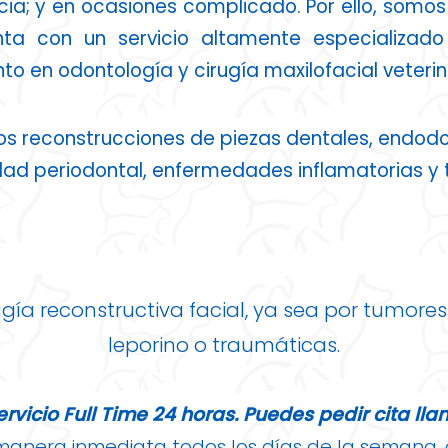
ia; y en ocasiones complicado. Por ello, somos
ta con un servicio altamente especializado
to en odontología y cirugía maxilofacial veterin
s reconstrucciones de piezas dentales, endodo
d periodontal, enfermedades inflamatorias y 
gía reconstructiva facial, ya sea por tumore
leporino o traumáticas.
vicio Full Time 24 horas. Puedes pedir cita ll
nera inmediata todos los días de la semana, c