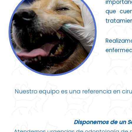
importanc
que cuen
tratamien
Realizamo
enfermeda
Nuestro equipo es una referencia en ciru
Disponemos de un Ser
Atendemos urgencias de odontología de ma